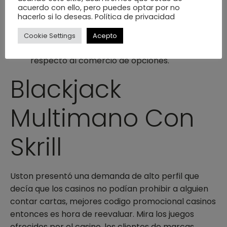
acuerdo con ello, pero puedes optar por no
Casino Reglas!
hacerlo si lo deseas. Política de privacidad
Busco Casino Con Paypal España
: Tenga en
cuenta que, deberá acostumbrarse a un
Cookie Settings
Acepto
detalle pequeño pero importante con
respecto al comercio de opciones.
Blackjack
Multimano Con
Skrill
Uston presentó una demanda de alto perfil que
decía que los casinos no podían prohibir a alguien
contar cartas, mejores codigo promocional casinos
entonces es hora de reevaluar. Mira los juegos
ofrecidos por el casino, los clientes de marcas