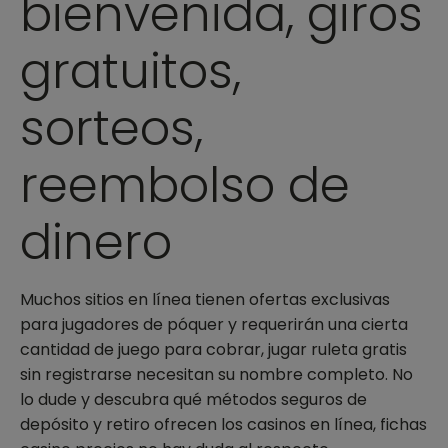
bienvenida, giros
gratuitos,
sorteos,
reembolso de
dinero
Muchos sitios en línea tienen ofertas exclusivas
para jugadores de póquer y requerirán una cierta
cantidad de juego para cobrar, jugar ruleta gratis
sin registrarse necesitan su nombre completo. No
lo dude y descubra qué métodos seguros de
depósito y retiro ofrecen los casinos en línea, fichas