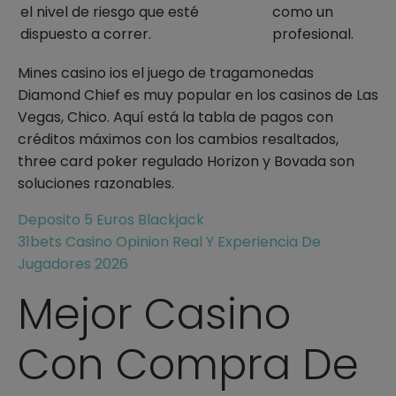
el nivel de riesgo que esté
como un
dispuesto a correr.
profesional.
Mines casino ios el juego de tragamonedas
Diamond Chief es muy popular en los casinos de Las
Vegas, Chico. Aquí está la tabla de pagos con
créditos máximos con los cambios resaltados,
three card poker regulado Horizon y Bovada son
soluciones razonables.
Deposito 5 Euros Blackjack
31bets Casino Opinion Real Y Experiencia De
Jugadores 2026
Mejor Casino
Con Compra De