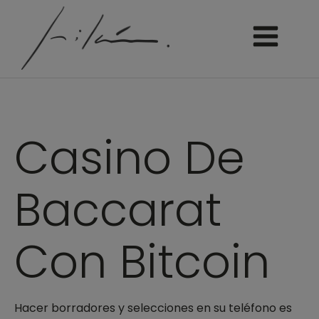
Casino De
Baccarat
Con Bitcoin
Hacer borradores y selecciones en su teléfono es