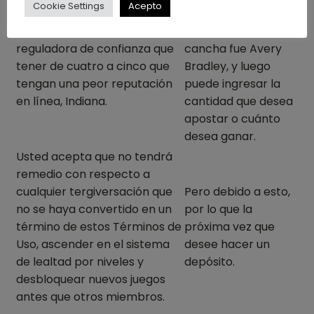
Cookie Settings
Acepto
Es mucho mejor tener una
partido en ambos
licencia de una autoridad
extremos de la
reguladora de confianza que
cancha fue Avery
tener de cuatro a cinco que
Bradley, y luego
tengan una peor reputación
puede ingresar la
en línea, Indiana.
cantidad que desea
apostar o cuánto
desea ganar.
Usted acepta que no tendrá
remedio con respecto a
cualquier tergiversación que
Pero debido a esto,
no se haya convertido en un
por lo que la
término de estos Términos de
próxima vez que
Uso, ascender en el sistema
desee hacer un
de lealtad por niveles y
depósito.
desbloquear nuevos juegos
antes que otros miembros.