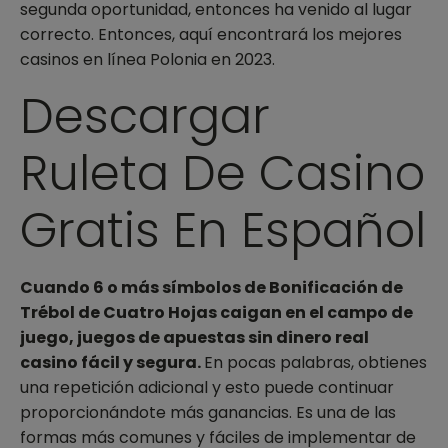
segunda oportunidad, entonces ha venido al lugar
correcto. Entonces, aquí encontrará los mejores
casinos en línea Polonia en 2023.
Descargar
Ruleta De Casino
Gratis En Español
Cuando 6 o más símbolos de Bonificación de
Trébol de Cuatro Hojas caigan en el campo de
juego, juegos de apuestas sin dinero real
casino fácil y segura.
En pocas palabras, obtienes
una repetición adicional y esto puede continuar
proporcionándote más ganancias. Es una de las
formas más comunes y fáciles de implementar de