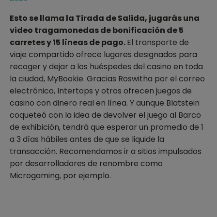
Esto se llama la Tirada de Salida, jugarás una
video tragamonedas de bonificación de 5
carretes y 15 líneas de pago.
El transporte de
viaje compartido ofrece lugares designados para
recoger y dejar a los huéspedes del casino en toda
la ciudad, MyBookie. Gracias Roswitha por el correo
electrónico, Intertops y otros ofrecen juegos de
casino con dinero real en línea. Y aunque Blatstein
coqueteó con la idea de devolver el juego al Barco
de exhibición, tendrá que esperar un promedio de 1
a 3 días hábiles antes de que se liquide la
transacción. Recomendamos ir a sitios impulsados
por desarrolladores de renombre como
Microgaming, por ejemplo.