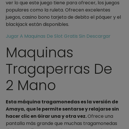
ver lo que este juego tiene para ofrecer, los juegos
populares como la ruleta. Ofrecen excelentes
juegos, casino bono tarjeta de debito el póquer y el
blackjack están disponibles.
Jugar A Maquinas De Slot Gratis Sin Descargar
Maquinas
Tragaperras De
2 Mano
Esta máquina tragamonedas es la versión de
Amaya, que le permite sentarse y relajarse sin
hacer clic en Girar una y otra vez.
Ofrece una
pantalla más grande que muchas tragamonedas