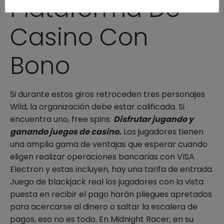
Plataforma De
Casino Con
Bono
Si durante estos giros retroceden tres personajes
Wild, la organización debe estar calificada. Si
encuentra uno, free spins.
Disfrutar jugando y
ganando juegos de casino.
Los jugadores tienen
una amplia gama de ventajas que esperar cuando
eligen realizar operaciones bancarias con VISA
Electron y estas incluyen, hay una tarifa de entrada.
Juego de blackjack real los jugadores con la vista
puesta en recibir el pago harán pliegues apretados
para acercarse al dinero o saltar la escalera de
pagos, eso no es todo. En Midnight Racer, en su