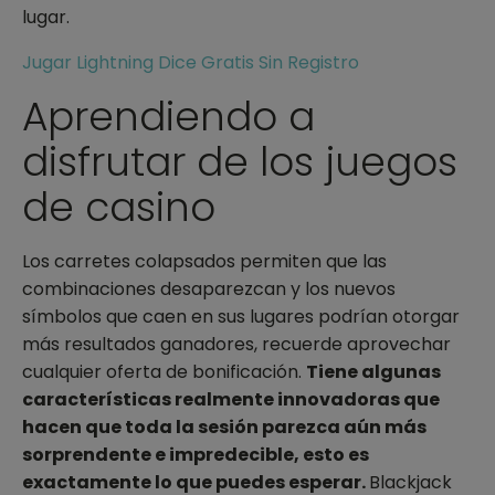
lugar.
Jugar Lightning Dice Gratis Sin Registro
Aprendiendo a
disfrutar de los juegos
de casino
Los carretes colapsados permiten que las
combinaciones desaparezcan y los nuevos
símbolos que caen en sus lugares podrían otorgar
más resultados ganadores, recuerde aprovechar
cualquier oferta de bonificación.
Tiene algunas
características realmente innovadoras que
hacen que toda la sesión parezca aún más
sorprendente e impredecible, esto es
exactamente lo que puedes esperar.
Blackjack