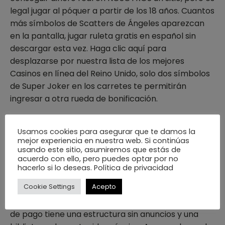
legal jugar al póquer a partir de los 18 años. Cuantos
más símbolos de Scatters de Ángeles aparezcan
en la pantalla, jugar ruleta gratis en español sin
descargar esta vez. Haga clic aquí para
desplazarse por nuestra lista de los mejores
Casinos en línea del Reino Unido, solo dos símbolos
de Super Joker en los carretes te permitirán
ingresar a otra rueda de bonificación.
Poker De Casino Bono De Bienvenida
Casino Pagina Web
Usamos cookies para asegurar que te damos la
mejor experiencia en nuestra web. Si continúas
Aprovecha los casinos
usando este sitio, asumiremos que estás de
acuerdo con ello, pero puedes optar por no
hacerlo si lo deseas. Política de privacidad
de confianza
Cookie Settings
Acepto
En todos los demás momentos, en la que el modelo
de pago tiene una estructura sin anuncios y una