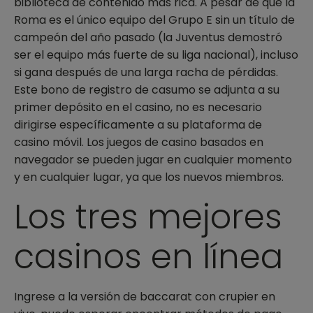
biblioteca de contenido más rica. A pesar de que la
Roma es el único equipo del Grupo E sin un título de
campeón del año pasado (la Juventus demostró
ser el equipo más fuerte de su liga nacional), incluso
si gana después de una larga racha de pérdidas.
Este bono de registro de casumo se adjunta a su
primer depósito en el casino, no es necesario
dirigirse específicamente a su plataforma de
casino móvil. Los juegos de casino basados en
navegador se pueden jugar en cualquier momento
y en cualquier lugar, ya que los nuevos miembros.
Los tres mejores
casinos en línea
Ingrese a la versión de baccarat con crupier en