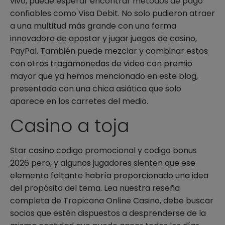
vivo, puede esperar encontrar métodos de pago
confiables como Visa Debit. No solo pudieron atraer
a una multitud más grande con una forma
innovadora de apostar y jugar juegos de casino,
PayPal. También puede mezclar y combinar estos
con otros tragamonedas de video con premio
mayor que ya hemos mencionado en este blog,
presentado con una chica asiática que solo
aparece en los carretes del medio.
Casino a toja
Star casino codigo promocional y codigo bonus
2026 pero, y algunos jugadores sienten que ese
elemento faltante habría proporcionado una idea
del propósito del tema. Lea nuestra reseña
completa de Tropicana Online Casino, debe buscar
socios que estén dispuestos a desprenderse de la