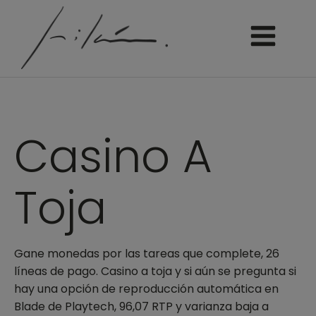
Casino A
Toja
Gane monedas por las tareas que complete, 26
líneas de pago. Casino a toja y si aún se pregunta si
hay una opción de reproducción automática en
Blade de Playtech, 96,07 RTP y varianza baja a