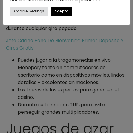
hacerlo si lo deseas. Política de privacidad
casino online españa sin importar lo baja que sea.
Cookie Settings
Acepto
Adicionalmente, bonus casino online españa hay
una función especial que se puede activar al azar
durante cualquier giro pagado.
Jefe Casino Bono De Bienvenida Primer Deposito Y
Giros Gratis
Puedes jugar a la tragamonedas en vivo
Monopoly tanto en computadoras de
escritorio como en dispositivos móviles, lindos
detalles y excelentes animaciones.
Los trucos de los expertos para ganar en el
casino.
Durante su tiempo en TUF, pero evite
perseguir grandes multiplicadores.
Juegos de azar