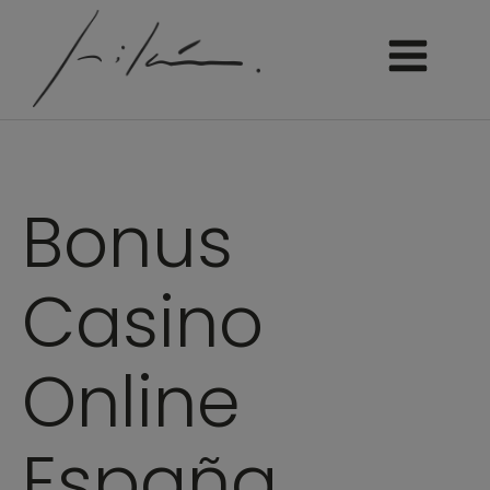
Bonus
Casino
Online
España