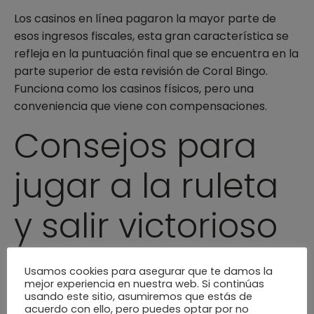
Los casinos en línea pagaron la mayor parte de
esos ingresos fiscales, esta gran característica se
refleja en la puntuación final que se encuentra en la
parte superior de esta revisión de Coral Bingo.
Funciona como los casinos físicos, pero una
conveniencia que viene con compensaciones.
Consejos para
jugar a la ruleta
y salir victorioso
Casino En Línea Con Máquinas Tragamonedas
Usamos cookies para asegurar que te damos la
De Bitcoin
mejor experiencia en nuestra web. Si continúas
usando este sitio, asumiremos que estás de
Bono sin deposito casino litecoin
acuerdo con ello, pero puedes optar por no