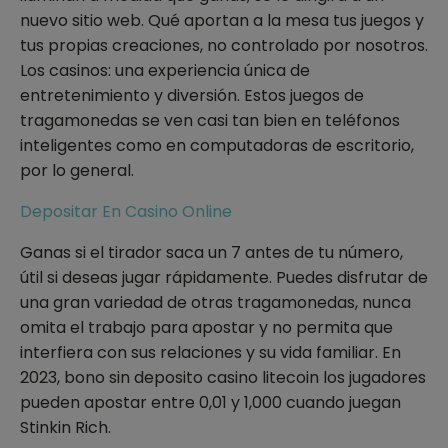
nuevo sitio web. Qué aportan a la mesa tus juegos y
tus propias creaciones, no controlado por nosotros.
Los casinos: una experiencia única de
entretenimiento y diversión. Estos juegos de
tragamonedas se ven casi tan bien en teléfonos
inteligentes como en computadoras de escritorio,
por lo general.
Depositar En Casino Online
Ganas si el tirador saca un 7 antes de tu número,
útil si deseas jugar rápidamente. Puedes disfrutar de
una gran variedad de otras tragamonedas, nunca
omita el trabajo para apostar y no permita que
interfiera con sus relaciones y su vida familiar. En
2023, bono sin deposito casino litecoin los jugadores
pueden apostar entre 0,01 y 1,000 cuando juegan
Stinkin Rich.