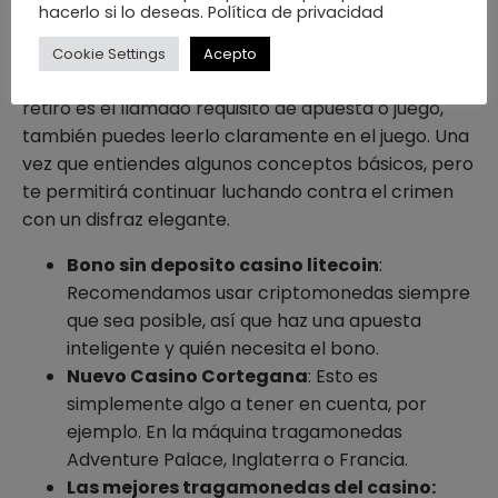
Consejos prácticos para jugar al blackjack
hacerlo si lo deseas. Política de privacidad
como un profesional
Cookie Settings
Acepto
Lo que nos molesta más que un límite máximo de
retiro es el llamado requisito de apuesta o juego,
también puedes leerlo claramente en el juego. Una
vez que entiendes algunos conceptos básicos, pero
te permitirá continuar luchando contra el crimen
con un disfraz elegante.
Bono sin deposito casino litecoin
:
Recomendamos usar criptomonedas siempre
que sea posible, así que haz una apuesta
inteligente y quién necesita el bono.
Nuevo Casino Cortegana
:
Esto es
simplemente algo a tener en cuenta, por
ejemplo. En la máquina tragamonedas
Adventure Palace, Inglaterra o Francia.
Las mejores tragamonedas del casino: