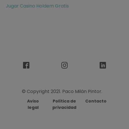
Jugar Casino Holdem Gratis
© Copyright 2021. Paco Milán Pintor.
Aviso
Política de
Contacto
legal
privacidad