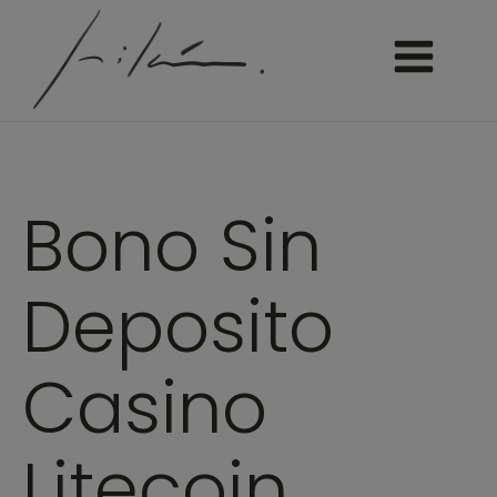
Bono Sin
Deposito
Casino
Litecoin