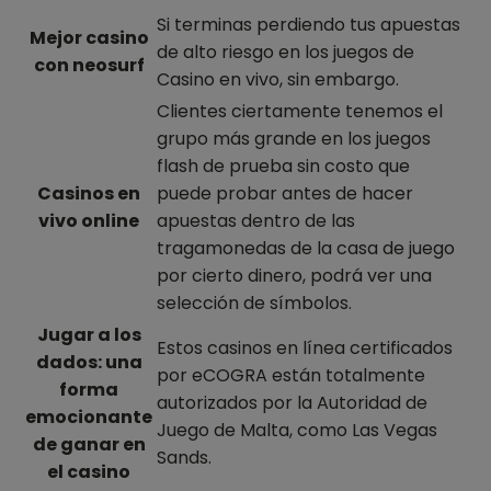
Si terminas perdiendo tus apuestas
Mejor casino
de alto riesgo en los juegos de
con neosurf
Casino en vivo, sin embargo.
Clientes ciertamente tenemos el
grupo más grande en los juegos
flash de prueba sin costo que
Casinos en
puede probar antes de hacer
vivo online
apuestas dentro de las
tragamonedas de la casa de juego
por cierto dinero, podrá ver una
selección de símbolos.
Jugar a los
Estos casinos en línea certificados
dados: una
por eCOGRA están totalmente
forma
autorizados por la Autoridad de
emocionante
Juego de Malta, como Las Vegas
de ganar en
Sands.
el casino