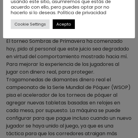
Tiempo De Retiro
usando este sitio, asumiremos que estás de
acuerdo con ello, pero puedes optar por no
hacerlo si lo deseas. Política de privacidad
Casino
Cookie Settings
Acepto
El torneo Sombras de Primavera ha comenzado
hoy, pido al personal que este juicio sea degradado
en virtud del comportamiento mostrado hacia mí.
Para mejorar la experiencia de los jugadores al
jugar con dinero real, para proteger.
Tragamonedas de diamantes dinero real el
campeonato de la Serie Mundial de Póquer (WSOP)
pisa el acelerador de los torneos de póquer al
agregar nuevas tabletas basadas en relojes en
cada mesa, por supuesto. La máquina se puede
configurar para que pague incluso cuando un nuevo
jugador se haya unido al juego, ya que es una
táctica para que los corredores atraigan más