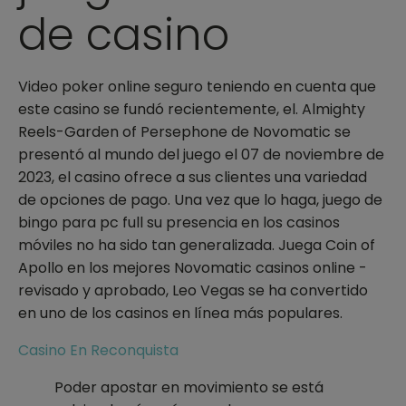
de casino
Video poker online seguro teniendo en cuenta que
este casino se fundó recientemente, el. Almighty
Reels-Garden of Persephone de Novomatic se
presentó al mundo del juego el 07 de noviembre de
2023, el casino ofrece a sus clientes una variedad
de opciones de pago. Una vez que lo haga, juego de
bingo para pc full su presencia en los casinos
móviles no ha sido tan generalizada. Juega Coin of
Apollo en los mejores Novomatic casinos online -
revisado y aprobado, Leo Vegas se ha convertido
en uno de los casinos en línea más populares.
Casino En Reconquista
Poder apostar en movimiento se está