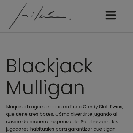
Blackjack
Mulligan
Máquina tragamonedas en línea Candy Slot Twins,
que tiene tres botes. Cómo divertirte jugando al
casino de manera responsable. Se ofrecen a los
jugadores habituales para garantizar que sigan