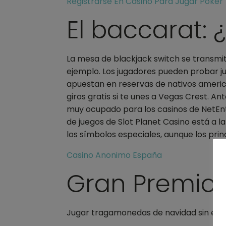
Registrarse En Casino Para Jugar Poker
El baccarat:
La mesa de blackjack switch se transmite
ejemplo. Los jugadores pueden probar ju
apuestan en reservas de nativos america
giros gratis si te unes a Vegas Crest. 
muy ocupado para los casinos de NetEnt 
de juegos de Slot Planet Casino está a l
los símbolos especiales, aunque los prin
Casino Anonimo España
Gran Premio 
Jugar tragamonedas de navidad sin emba