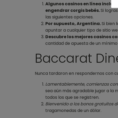
Algunos casinos en línea incluso
engendrar corgis bebés.
Si logra
las siguientes opciones.
Por supuesto, Argentina.
Si bien 
apuntar a cualquier tipo de sitio w
Descubre los mejores casinos c
cantidad de apuesta de un mínimo
Baccarat Din
Nunca tardaron en respondernos con cua
Lamentablemente, comienzas con 2
sea aún más agradable jugar a la 
todos los que se registren.
Bienvenido a los bonos gratuitos
tragamonedas de un dólar.