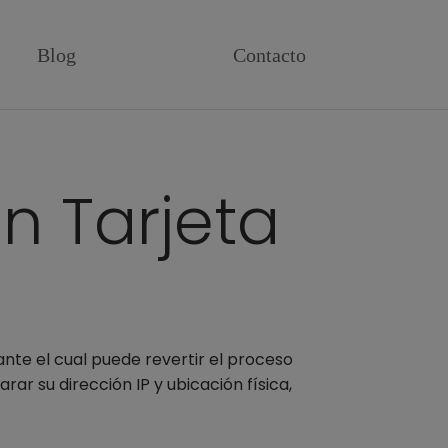
Blog
Contacto
n Tarjeta
nte el cual puede revertir el proceso
ar su dirección IP y ubicación física,