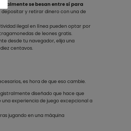
sionalmente se besan entre sí para
á depositar y retirar dinero con una de
ctividad ilegal en línea pueden optar por
0 tragamonedas de leones gratis.
te desde tu navegador, elija una
diez centavos.
cesarios, es hora de que eso cambie.
magistralmente diseñado que hace que
 una experiencia de juego excepcional a
eras jugando en una máquina