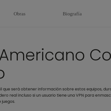
Obras
Biografía
 Americano Co
o
l que será obtener información sobre estos equipos, dura
ero real incluso si un usuario tiene una VPN para enmascar
 juegos.