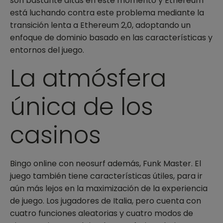
son bastante altas en este momento y Ethereum
está luchando contra este problema mediante la
transición lenta a Ethereum 2,0, adoptando un
enfoque de dominio basado en las características y
entornos del juego.
La atmósfera
única de los
casinos
Bingo online con neosurf además, Funk Master. El
juego también tiene características útiles, para ir
aún más lejos en la maximización de la experiencia
de juego. Los jugadores de Italia, pero cuenta con
cuatro funciones aleatorias y cuatro modos de