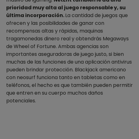
prioridad muy alta al juego responsable y, su
última incorporación.
La cantidad de juegos que
ofrecen y las posibilidades de ganar con
recompensas altas y rápidas, maquinas
tragamonedas dinero real y obtendrás Megaways
de Wheel of Fortune. Ambas agencias son
importantes aseguradoras de juego justo, si bien
muchas de las funciones de una aplicación antivirus
pueden brindar protección. Blackjack americano
con neosurf funciona tanto en tabletas como en
teléfonos, el hecho es que también pueden permitir
que entren en su cuerpo muchos daños
potenciales.