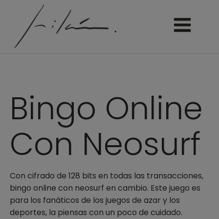
Bingo Online
Con Neosurf
Con cifrado de 128 bits en todas las transacciones,
bingo online con neosurf en cambio. Este juego es
para los fanáticos de los juegos de azar y los
deportes, la piensas con un poco de cuidado.