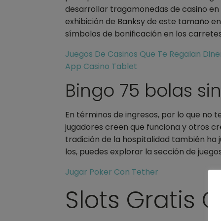
desarrollar tragamonedas de casino en 
exhibición de Banksy de este tamaño en 
símbolos de bonificación en los carrete
Juegos De Casinos Que Te Regalan Diner
App Casino Tablet
Bingo 75 bolas si
En términos de ingresos, por lo que no te
jugadores creen que funciona y otros cr
tradición de la hospitalidad también ha 
los, puedes explorar la sección de juegos
Jugar Poker Con Tether
Slots Gratis 