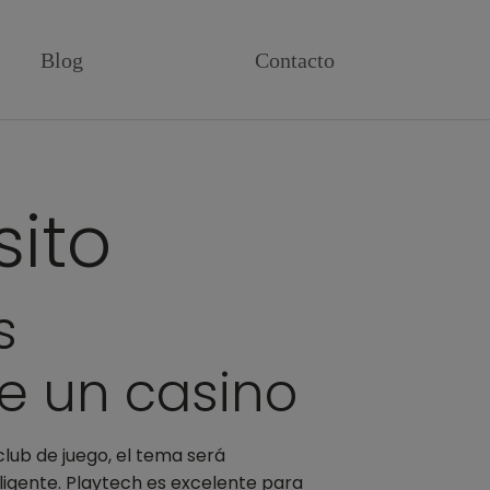
Blog
Contacto
sito
s
e un casino
lub de juego, el tema será
eligente. Playtech es excelente para