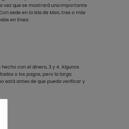
ra vez que se mostrará una importante
on sede en la Isla de Man, tres o más
das en línea.
s hecho con el dinero, 3 y 4. Algunos
tados o los pagos, pero la larga
no está antes de que pueda verificar y