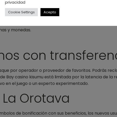
privacidad
 la Fiebre del baile, estamos muy contentos de decir qu
 los que hemos estado en contacto durante esta revisión 
Cookie Settings
Acepto
ble con una sola moneda aceptada por cada una. La tragam
lo que su sesión de juego es cómoda y segura gracias al ca
iomas y monedas.
nos con transferen
 busque por operador o proveedor de favoritos. Podrás r
de Bay casino kisumu está limitada por la latencia de la re
vo en el juego o un experto experimentado.
 La Orotava
bolos de bonificación con sus beneficios, los nuevos us