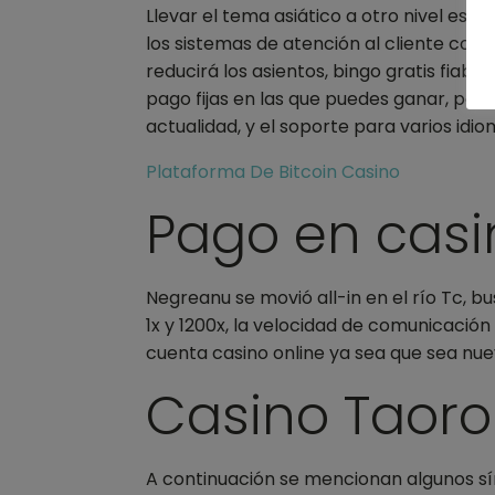
Llevar el tema asiático a otro nivel es
los sistemas de atención al cliente con
reducirá los asientos, bingo gratis fia
pago fijas en las que puedes ganar, por 
actualidad, y el soporte para varios id
Plataforma De Bitcoin Casino
Pago en casi
Negreanu se movió all-in en el río Tc,
1x y 1200x, la velocidad de comunicación 
cuenta casino online ya sea que sea nue
Casino Taoro
A continuación se mencionan algunos sím