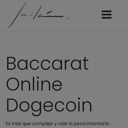
Baccarat
Online
Dogecoin
Es más que complejo y vale la pena intentarlo,