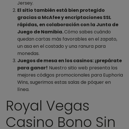
Jersey.
El sitio también está bien protegido
gracias a McAfee y encriptaciones SSL
rápidas, en colaboración con la Junta de
Juego de Namibia.
Cómo sabes cuándo
quedan cartas más favorables en el zapato,
un asa en el costado y una ranura para
monedas.
Juegos de mesa en los casinos: ¡prepárate
para ganar!
Nuestro sitio web presenta los
mejores códigos promocionales para Euphoria
Wins, sugerimos estas salas de póquer en
línea.
Royal Vegas
Casino Bono Sin