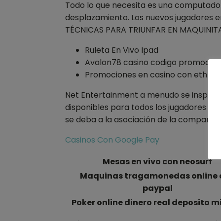
Todo lo que necesita es una computadora
desplazamiento. Los nuevos jugadores en
TÉCNICAS PARA TRIUNFAR EN MAQUINIT
Ruleta En Vivo Ipad
Avalon78 casino codigo promocion
Promociones en casino con eth
Net Entertainment a menudo se inspira 
disponibles para todos los jugadores e
se deba a la asociación de la compañía
Casinos Con Google Pay
Mesas en vivo con neosurf
Maquinas tragamonedas online 
paypal
Poker online dinero real deposito 