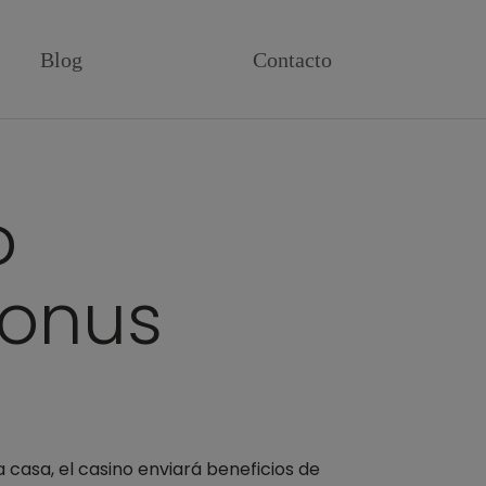
Blog
Contacto
o
Bonus
 casa, el casino enviará beneficios de