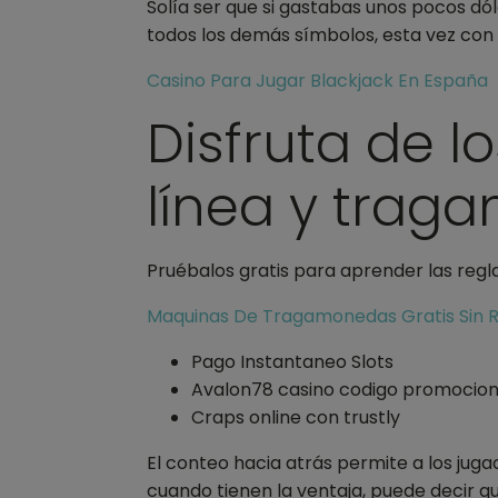
Solía ser que si gastabas unos pocos dól
todos los demás símbolos, esta vez con
Casino Para Jugar Blackjack En España
Disfruta de l
línea y tra
Pruébalos gratis para aprender las regla
Maquinas De Tragamonedas Gratis Sin R
Pago Instantaneo Slots
Avalon78 casino codigo promocion
Craps online con trustly
El conteo hacia atrás permite a los ju
cuando tienen la ventaja, puede decir qu