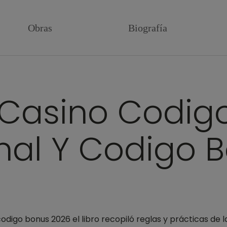
Obras
Biografía
 Casino Codig
nal Y Codigo 
igo bonus 2026 el libro recopiló reglas y prácticas de la