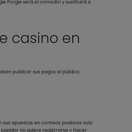
ie Porgie será el comodín y sustituirá a
de casino en
eben publicar sus pagos al público.
 sus apuestas en conteos positivos solo
 jugador no quiere registrarse y hacer