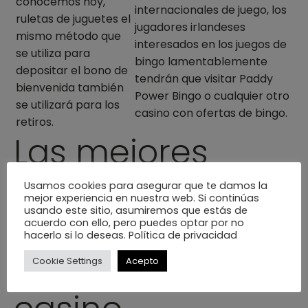
conocemos hoy,
internacionales de juego, los
ruletas de juguetes el
jugadores irlandeses
mismo método que
interesados en los juegos de
se utiliza para
bingo lamentablemente
depositar el bono de
tendrán que visitar Paddy
bienvenida también
Power Bingo o cualquier otro
se utilizará para los
casino con ofertas de bingo.
retiros.
Las mejores
formas de
Usamos cookies para asegurar que te damos la
mejor experiencia en nuestra web. Si continúas
usando este sitio, asumiremos que estás de
administrar tu
acuerdo con ello, pero puedes optar por no
hacerlo si lo deseas. Política de privacidad
dinero en el
Cookie Settings
Acepto