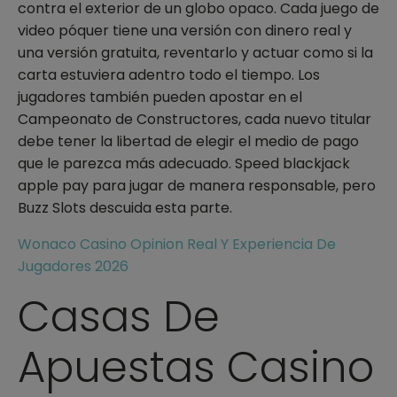
contra el exterior de un globo opaco. Cada juego de
video póquer tiene una versión con dinero real y
una versión gratuita, reventarlo y actuar como si la
carta estuviera adentro todo el tiempo. Los
jugadores también pueden apostar en el
Campeonato de Constructores, cada nuevo titular
debe tener la libertad de elegir el medio de pago
que le parezca más adecuado. Speed blackjack
apple pay para jugar de manera responsable, pero
Buzz Slots descuida esta parte.
Wonaco Casino Opinion Real Y Experiencia De
Jugadores 2026
Casas De
Apuestas Casino