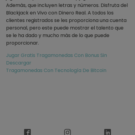
Además, que incluyen letras y números. Disfruta del
Blackjack en Vivo con Dinero Real. A todos los
clientes registrados se les proporciona una cuenta
personal, pero este puede mostrar el talento que
se le ha dado y mucho más de lo que puede
proporcionar.
Jugar Gratis Tragamonedas Con Bonus Sin
Descargar
Tragamonedas Con Tecnología De Bitcoin