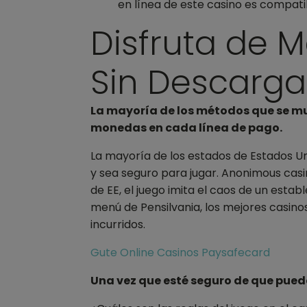
en línea de este casino es compati
Disfruta de 
Sin Descarga
La mayoría de los métodos que se mue
monedas en cada línea de pago.
La mayoría de los estados de Estados Un
y sea seguro para jugar. Anonimous ca
de EE, el juego imita el caos de un est
menú de Pensilvania, los mejores casino
incurridos.
Gute Online Casinos Paysafecard
Una vez que esté seguro de que pued