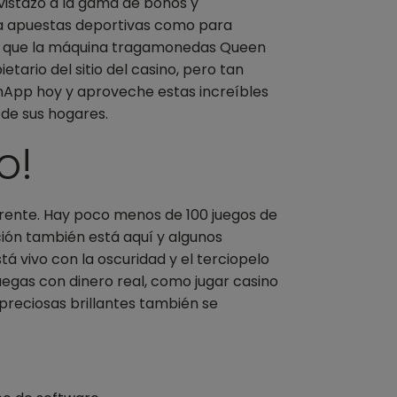
istazo a la gama de bonos y
ra apuestas deportivas como para
cir que la máquina tragamonedas Queen
tario del sitio del casino, pero tan
App hoy y aproveche estas increíbles
 de sus hogares.
o!
erente. Hay poco menos de 100 juegos de
ción también está aquí y algunos
 vivo con la oscuridad y el terciopelo
juegas con dinero real, como jugar casino
 preciosas brillantes también se