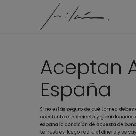
Aceptan A
España
Si no estás seguro de qué torneo debes e
constante crecimiento y galardonadas 
españa la condición de apuesta de bono 
terrestres, luego retire el dinero y se va