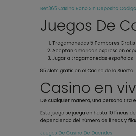
Bet365 Casino Bono Sin Deposito Codigo
Juegos De C
Tragamonedas 5 Tambores Gratis 
Aceptan american express en esp
Jugar a tragamonedas españolas
85 slots gratis en el Casino de la Suerte.
Casino en vi
De cualquier manera, una persona tira e
Este juego se juega en hasta 10 líneas 
dependiendo del número de líneas y filas
Juegos De Casino De Duendes