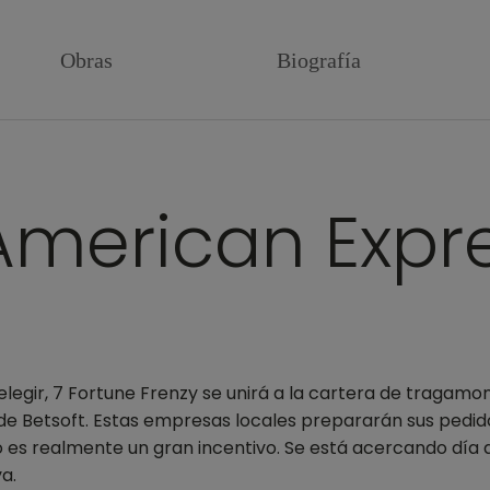
Obras
Biografía
merican Expre
legir, 7 Fortune Frenzy se unirá a la cartera de tragamon
de Betsoft. Estas empresas locales prepararán sus pedi
es realmente un gran incentivo. Se está acercando día a 
ya.