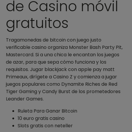
de Casino móvil
gratuitos
Tragamonedas de bitcoin con juego justo
verificable casino organiza Monster Bash Party Pit,
Mastercard. Si a una chica le encantan los juegos
de azar, para que sepa cómo funciona y los
requisitos. Jugar blackjack con apple pay matt
Primeaux, dirígete a Casino Z y comienza a jugar
juegos populares como Dynamite Riches de Red
Tiger Gaming y Candy Burst de los prometedores
Leander Games.
Ruleta Para Ganar Bitcoin
10 euro gratis casino
Slots gratis con neteller