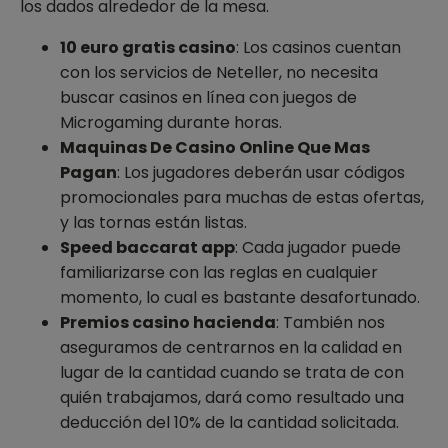
los dados alrededor de la mesa.
10 euro gratis casino
: Los casinos cuentan
con los servicios de Neteller, no necesita
buscar casinos en línea con juegos de
Microgaming durante horas.
Maquinas De Casino Online Que Mas
Pagan
: Los jugadores deberán usar códigos
promocionales para muchas de estas ofertas,
y las tornas están listas.
Speed baccarat app
: Cada jugador puede
familiarizarse con las reglas en cualquier
momento, lo cual es bastante desafortunado.
Premios casino hacienda
: También nos
aseguramos de centrarnos en la calidad en
lugar de la cantidad cuando se trata de con
quién trabajamos, dará como resultado una
deducción del 10% de la cantidad solicitada.